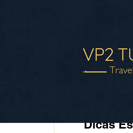
All Posts
atendimento99359
Dicas Es