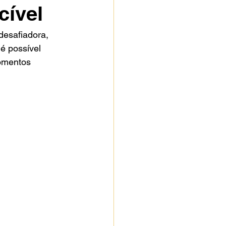
cível
desafiadora, 
é possível 
omentos 