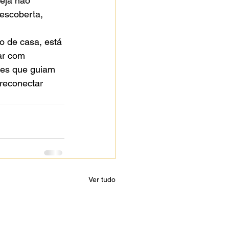
eja não 
escoberta, 
 de casa, está 
ar com 
res que guiam 
reconectar 
Ver tudo